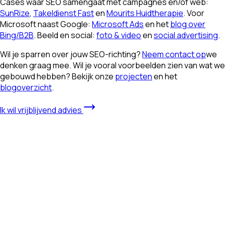
Cases waar SEO samengaat met campagnes en/of web:
SunRize
,
Takeldienst Fast
en
Mourits Huidtherapie
. Voor
Microsoft naast Google:
Microsoft Ads
en het
blog over
Bing/B2B
. Beeld en social:
foto & video
en
social advertising
.
Wil je sparren over jouw SEO-richting?
Neem contact op
we
denken graag mee. Wil je vooral voorbeelden zien van wat we
gebouwd hebben? Bekijk onze
projecten
en het
blogoverzicht
.
Ik wil vrijblijvend advies