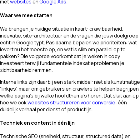
met
websites
en
Google Ads
.
Waar we mee starten
We brengen je huidige situatie in kaart: crawlbaarheid,
indexatie, site-architectuur en de vragen die jouw doelgroep
echt in Google typt. Pas daarna bepalen we prioriteiten: wat
levert nu het meeste op, en wat is slim om parallel op te
pakken? Die volgorde voorkomt dat je weken in copy
investeert terwijl fundamentele indexatieproblemen je
zichtbaarheid remmen.
Interne links zijn daarbij een sterk middel: niet als kunstmatige
“linkjes”, maar om gebruikers en crawlers te helpen begrijpen
welke pagina’s bij welke hoofdthema’s horen. Dat sluit aan op
hoe we ook
websites structureren voor conversie
: één
duidelijk verhaal per dienst of productlijn.
Techniek en content in één lijn
Technische SEO (snelheid, structuur, structured data) en