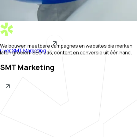
We bouwen
meetbare
campagnes en websites die merken
Over SMT Marketing
laten groeien: SEO, ads, content en conversie uit één hand.
SMT Marketing