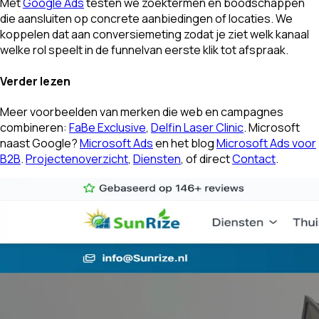
Met
Google Ads
testen we zoektermen en boodschappen
die aansluiten op concrete aanbiedingen of locaties. We
koppelen dat aan conversiemeting zodat je ziet welk kanaal
welke rol speelt in de funnelvan eerste klik tot afspraak.
Verder lezen
Meer voorbeelden van merken die web en campagnes
combineren:
FaBe Exclusive
,
Delfin Laser Clinic
. Microsoft
naast Google?
Microsoft Ads
en het blog
Microsoft Ads voor
B2B
.
Projectenoverzicht
,
Diensten
, of direct
Contact
.