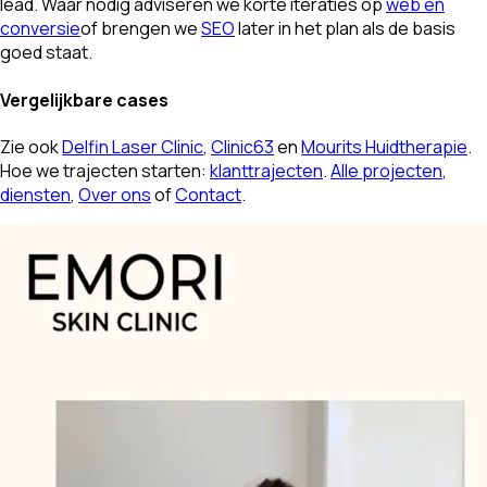
lead. Waar nodig adviseren we korte iteraties op
web en
conversie
of brengen we
SEO
later in het plan als de basis
goed staat.
Vergelijkbare cases
Zie ook
Delfin Laser Clinic
,
Clinic63
en
Mourits Huidtherapie
.
Hoe we trajecten starten:
klanttrajecten
.
Alle projecten
,
diensten
,
Over ons
of
Contact
.