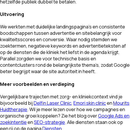
hetzelfde publiek dubbel te betalen.
Uitvoering
We werkten met duidelijke landingspagina’s en consistente
boodschappen tussen advertentie en sitebelangrijk voor
kwaliteitsscores en conversie. Waar nodig stemden we
zoektermen, negatieve keywords en advertentieteksten af
op de diensten die de kliniek het liefst in de agenda krijgt.
Parallel zorgden we voor technische basis en
contentclusters rond de belangrijkste thema’s, zodat Google
beter begrijpt waar de site autoriteit in heeft.
Meer voorbeelden en verdieping
Vergelijkbare trajecten met zorg- en kliniekcontext vind je
bijvoorbeeld bij
Delfin Laser Clinic
,
Emori skin clinic
en
Mourits
Huidtherapie
. Wil je meer lezen over hoe we campagnes en
organische groei koppelen? Zie het blog over
Google Ads en
zoekintentie
en
SEO-strategie
. Alle diensten staan ook op
een rij op de pagina
Diensten
.